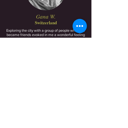
Gana W.
Switzerland
Exploring the city with a group of people who later
became friends evoked in me a wonderful feeling
of happiness.
Akiko K.
Japan