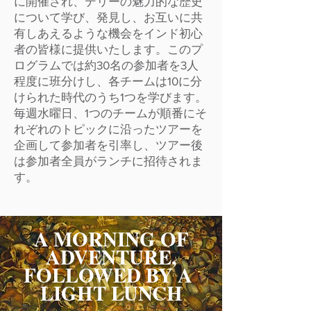
に開催され、デリーの魅力的な歴史
について学び、発見し、お互いに共
有しあえるような機会をインド初心
者の皆様に提供いたします。このプ
ログラムでは約30名の参加者を3人
程度に班分けし、各チームは10に分
けられた時代のうち1つを学びます。
毎週水曜日、1つのチームが順番にそ
れぞれのトピックに沿ったツアーを
企画して参加者を引率し、ツアー後
は参加者全員がランチに招待されま
す。
A MORNING OF
ADVENTURE,
FOLLOWED BY A
LIGHT LUNCH